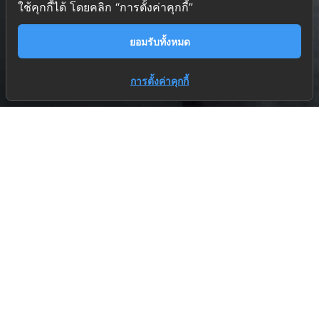
ใช้คุกกี้ได้ โดยคลิก “การตั้งค่าคุกกี้”
ยอมรับทั้งหมด
การตั้งค่าคุกกี้
บริษัท ไธรเอสเต้ (ประเทศไทย) จำกัด
Trieste (Thailand) Co., Ltd
มีความชำนาญในกระบวนการทำ Electropolishing (EP)
หรืองานขัดเชิงไฟฟ้า มากกว่า 15 ปี
การขัดเชิงไฟฟ้าสำหรับอุตสาหกรรม
Our Services