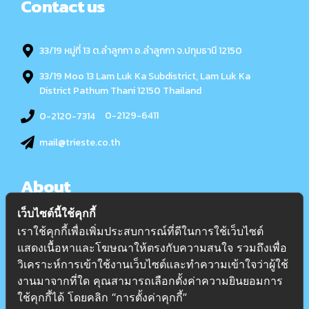
Contact us
33/19 หมู่ที่ 13 ต.ลำลูกกา อ.ลำลูกกา จ.ปทุมธานี 12150
33/19 Moo 13 Lam Luk Ka Subdistrict, Lam Luk Ka
District Pathum Thani 12150 Thailand
0-2129-6411
0-2120-7314
mail@trieste.co.th
About
เว็บไซต์นี้ใช้คุกกี้
เกี่ยวกับเรา
เราใช้คุกกี้เพื่อเพิ่มประสบการณ์ที่ดีในการใช้เว็บไซต์
แสดงเนื้อหาและโฆษณาให้ตรงกับความสนใจ รวมถึงเพื่อ
บริการ
วิเคราะห์การเข้าใช้งานเว็บไซต์และทำความเข้าใจว่าผู้ใช้
บทความ
งานมาจากที่ใด คุณสามารถเลือกตั้งค่าความยินยอมการ
ติดต่อ
ใช้คุกกี้ได้ โดยคลิก “การตั้งค่าคุกกี้”