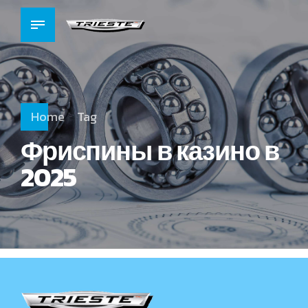
Home
Tag
Фриспины в казино в
2025