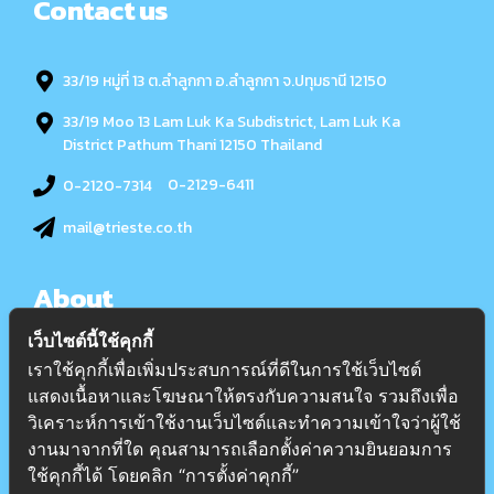
Contact us
33/19 หมู่ที่ 13 ต.ลำลูกกา อ.ลำลูกกา จ.ปทุมธานี 12150
33/19 Moo 13 Lam Luk Ka Subdistrict, Lam Luk Ka
District Pathum Thani 12150 Thailand
0-2129-6411
0-2120-7314
mail@trieste.co.th
About
เว็บไซต์นี้ใช้คุกกี้
เกี่ยวกับเรา
เราใช้คุกกี้เพื่อเพิ่มประสบการณ์ที่ดีในการใช้เว็บไซต์
แสดงเนื้อหาและโฆษณาให้ตรงกับความสนใจ รวมถึงเพื่อ
บริการ
วิเคราะห์การเข้าใช้งานเว็บไซต์และทำความเข้าใจว่าผู้ใช้
บทความ
งานมาจากที่ใด คุณสามารถเลือกตั้งค่าความยินยอมการ
ติดต่อ
ใช้คุกกี้ได้ โดยคลิก “การตั้งค่าคุกกี้”